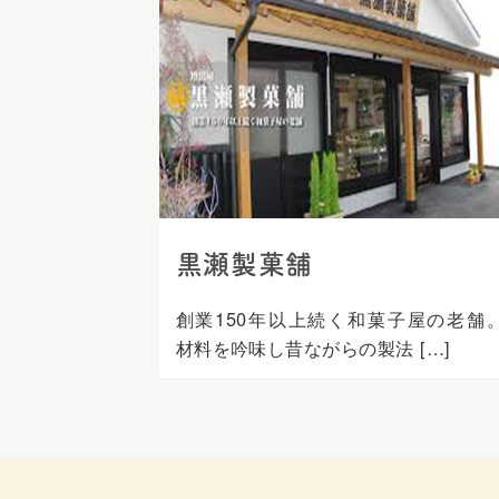
ス
キ
ッ
プ
黒瀬製菓舗
創業150年以上続く和菓子屋の老舗
材料を吟味し昔ながらの製法 […]