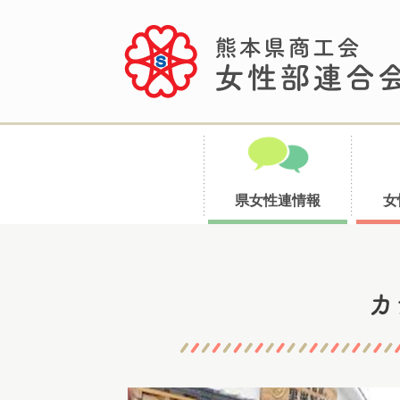
県女性連情報
女
コ
カ
ン
テ
ン
ツ
へ