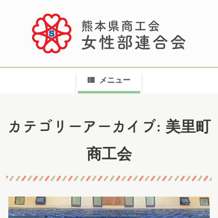
メニュー
コ
美里町
カテゴリーアーカイブ:
ン
テ
商工会
ン
ツ
へ
ス
キ
ッ