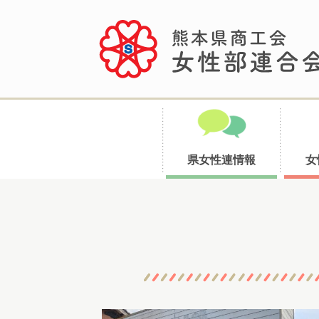
県女性連情報
女
コ
ン
テ
ン
ツ
へ