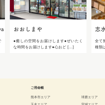
ya
おおしまや
志
で
●癒しの空間をお届けします●ぜいたく
全て
な時間をお届けします●心おど […]
種類は
ご用命帳
熊本市エリア
球磨エリア
玉名エリア
宇城エリア