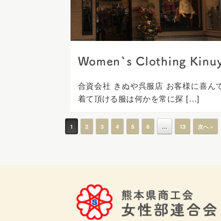
Women`s Clothing Kinu
合資会社 きぬや呉服店 お客様に喜ん
着て頂ける服は何かを常に探 […]
投稿ナビゲーション
1
2
3
4
5
6
…
13
次へ »