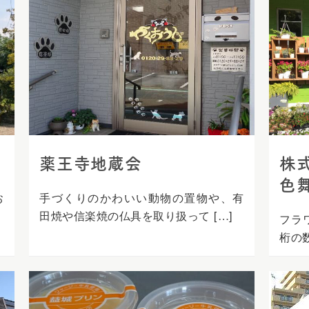
薬王寺地蔵会
株
色
お
手づくりのかわいい動物の置物や、有
田焼や信楽焼の仏具を取り扱って […]
フラ
桁の