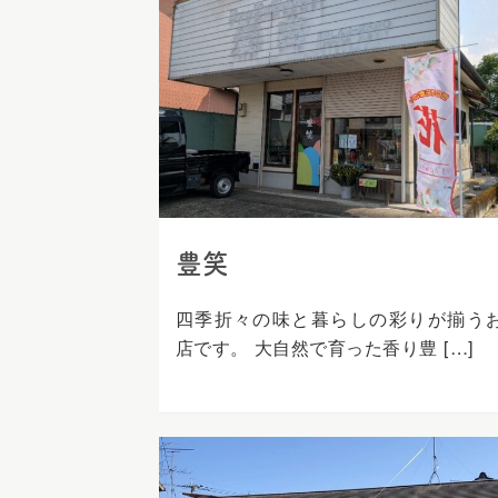
ス
キ
ッ
プ
豊笑
四季折々の味と暮らしの彩りが揃う
店です。 大自然で育った香り豊 […]