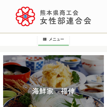
メニュー
コ
ン
テ
ン
ツ
へ
海鮮家 福伸
ス
キ
ッ