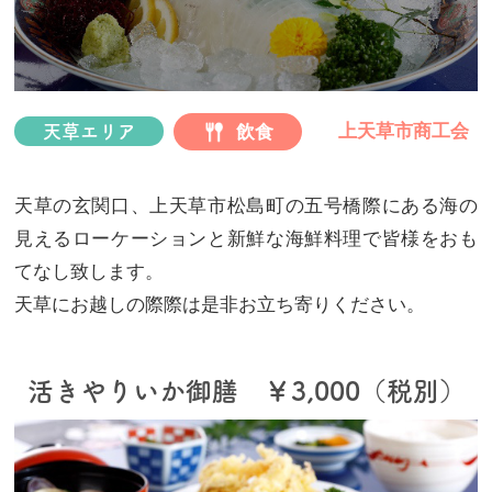
プ
上天草市商工会
飲食
天草エリア
天草の玄関口、上天草市松島町の五号橋際にある海の
見えるローケーションと新鮮な海鮮料理で皆様をおも
てなし致します。
天草にお越しの際際は是非お立ち寄りください。
活きやりいか御膳 ￥3,000（税別）