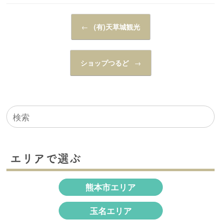
投稿ナビゲーション
←
(有)天草城観光
ショップつるど
→
検
索
対
象:
エリアで選ぶ
熊本市エリア
玉名エリア