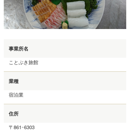
事業所名
ことぶき旅館
業種
宿泊業
住所
〒861ｰ6303