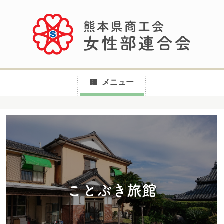
メニュー
コ
ン
テ
ン
ツ
へ
ことぶき旅館
ス
キ
ッ