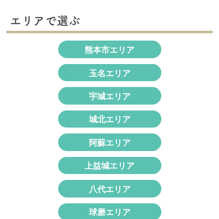
象:
エリアで選ぶ
熊本市エリア
玉名エリア
宇城エリア
城北エリア
阿蘇エリア
上益城エリア
八代エリア
球磨エリア