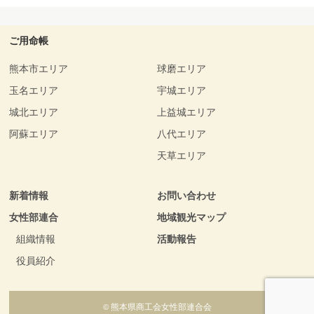
ご用命帳
熊本市エリア
球磨エリア
玉名エリア
宇城エリア
城北エリア
上益城エリア
阿蘇エリア
八代エリア
天草エリア
新着情報
お問い合わせ
女性部連合
地域観光マップ
組織情報
活動報告
役員紹介
© 熊本県商工会女性部連合会