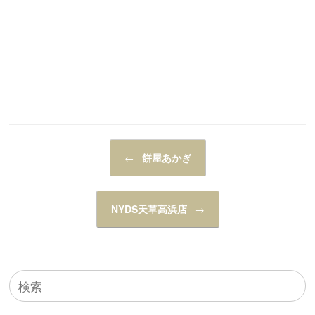
投稿ナビゲーション
←
餅屋あかぎ
NYDS天草高浜店
→
検
索
対