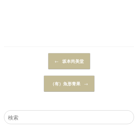
投稿ナビゲーション
←
坂本尚美堂
（有）魚形青果
→
検
索
対
象: