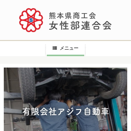
メニュー
コ
ン
テ
ン
ツ
へ
有限会社アジフ自動車
ス
キ
ッ