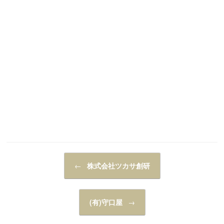
投稿ナビゲーション
←
株式会社ツカサ創研
(有)守口屋
→