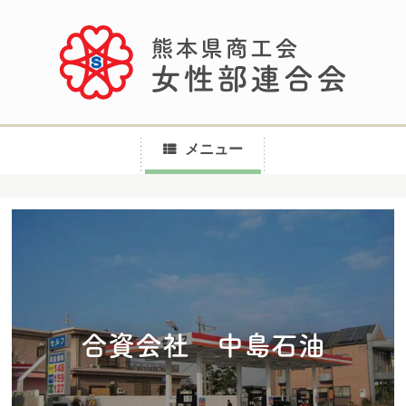
メニュー
コ
ン
テ
ン
ツ
へ
合資会社 中島石油
ス
キ
ッ