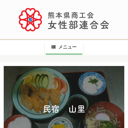
メニュー
コ
ン
テ
ン
ツ
へ
民宿 山里
ス
キ
ッ