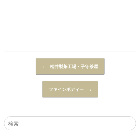
投稿ナビゲーション
←
松井製茶工場・子守茶屋
ファインボディー
→
検
索
対