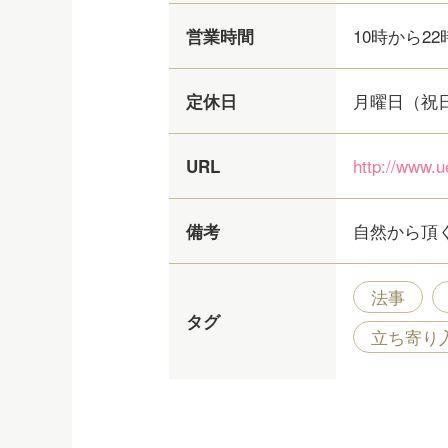
10時から22
営業時間
月曜日（祝
定休日
http://www.
URL
自然から頂
備考
法事
タグ
立ち寄り