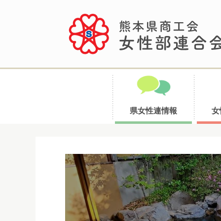
県女性連情報
女
コ
ン
テ
ン
ツ
へ