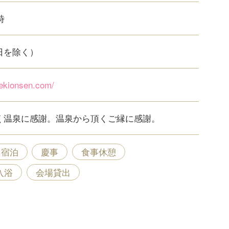
時
日を除く）
uekionsen.com/
く温泉に感謝。温泉から頂くご縁に感謝。
宿泊
慶事
食事休憩
入浴
会場貸出