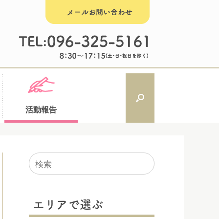
活動報告
検
索
対
象:
エリアで選ぶ