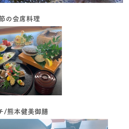
節の会席料理
チ/熊本健美御膳