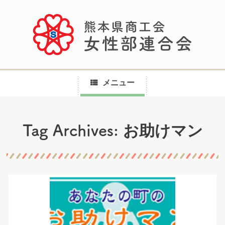
メニュー
コ
お助けマン
Tag Archives:
ン
テ
ン
ツ
へ
ス
キ
ッ