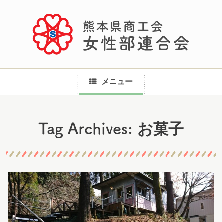
メニュー
コ
お菓子
Tag Archives:
ン
テ
ン
ツ
へ
ス
キ
ッ