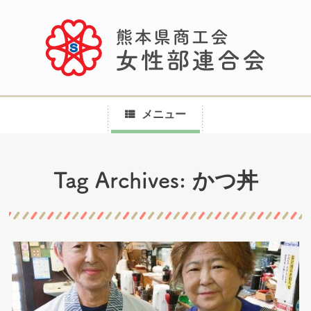
メニュー
コ
かつ丼
Tag Archives:
ン
テ
ン
ツ
へ
ス
キ
ッ