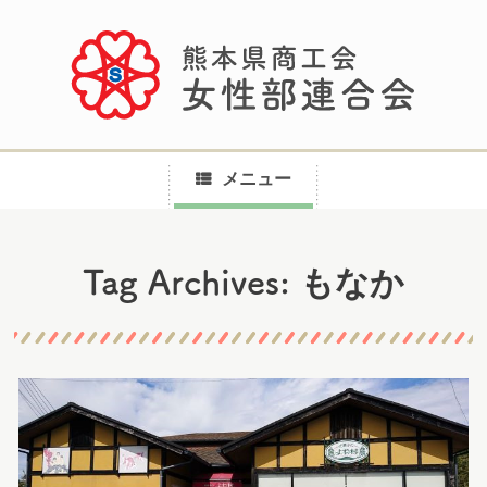
メニュー
コ
もなか
Tag Archives:
ン
テ
ン
ツ
へ
ス
キ
ッ