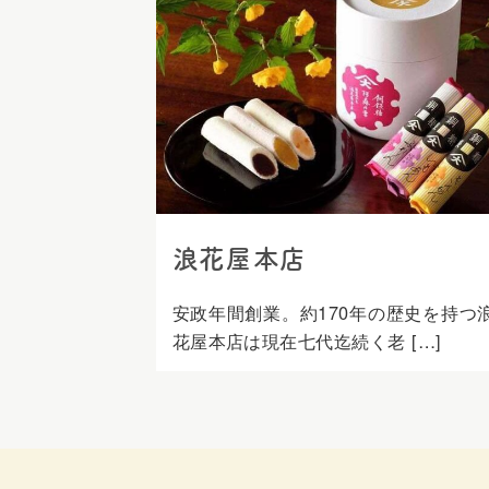
ス
キ
ッ
プ
浪花屋本店
安政年間創業。約170年の歴史を持つ
花屋本店は現在七代迄続く老 […]