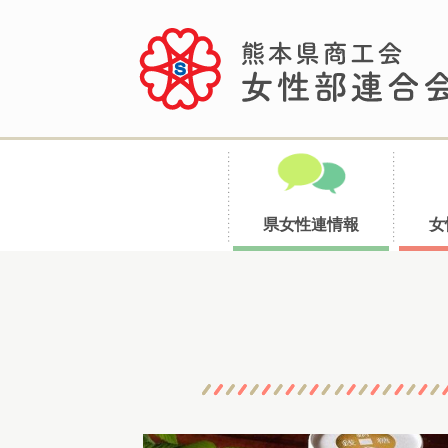
県女性連情報
女
コ
ン
テ
ン
ツ
へ