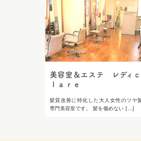
ス
キ
ッ
プ
美容室＆エステ レディ
ｌａｒｅ
髪質改善に特化した大人女性のツヤ
専門美容室です。 髪を傷めない […]