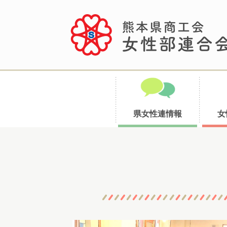
県女性連情報
女
コ
ン
テ
ン
ツ
へ