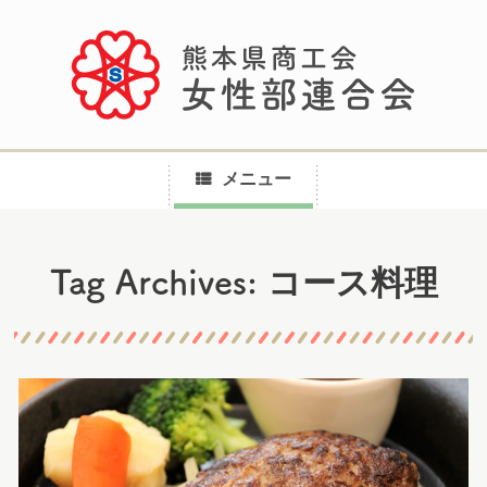
メニュー
コ
コース料理
Tag Archives:
ン
テ
ン
ツ
へ
ス
キ
ッ