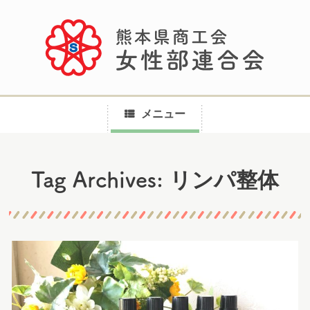
メニュー
コ
リンパ整体
Tag Archives:
ン
テ
ン
ツ
へ
ス
キ
ッ