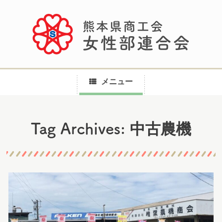
メニュー
コ
中古農機
Tag Archives:
ン
テ
ン
ツ
へ
ス
キ
ッ