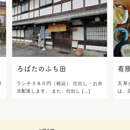
ろばたのふち田
有
鮮
ランチ５８０円（税込） 仕出し・お弁
天草
当配達します。 また、仕出し […]