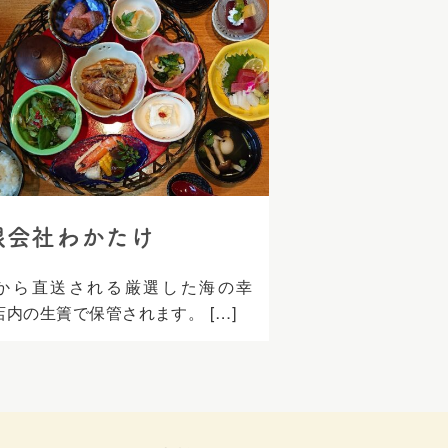
限会社わかたけ
から直送される厳選した海の幸
は、店内の生簀で保管されます。 […]