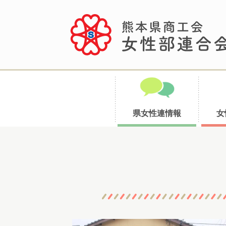
県女性連情報
女
コ
ン
テ
ン
ツ
へ