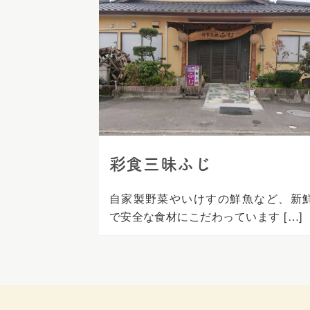
ス
キ
ッ
プ
彩食三昧ふじ
自家製野菜やいけすの鮮魚など、新
で安全な食材にこだわっています […]