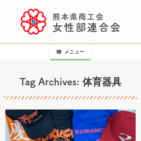
メニュー
コ
体育器具
Tag Archives:
ン
テ
ン
ツ
へ
ス
キ
ッ