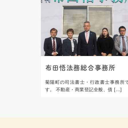
ス
キ
ッ
プ
布田悟法務総合事務所
菊陽町の司法書士・行政書士事務所
す。 不動産・商業登記全般、債 […]