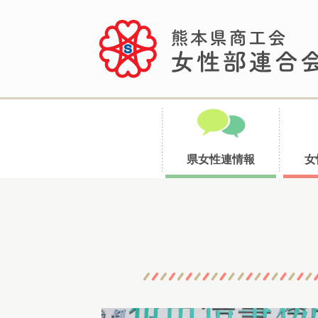
県女性連情報
女
コ
ン
テ
ン
ツ
へ