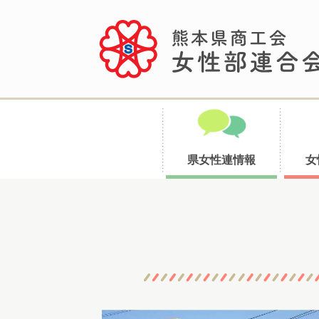
県女性連情報
女
コ
ン
テ
ン
ツ
へ