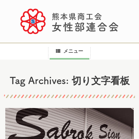
メニュー
コ
切り文字看板
Tag Archives:
ン
テ
ン
ツ
へ
ス
キ
ッ