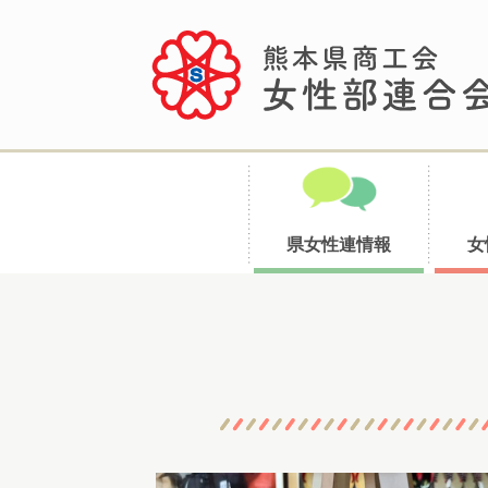
県女性連情報
女
コ
ン
テ
ン
ツ
へ