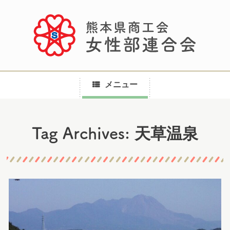
メニュー
コ
天草温泉
Tag Archives:
ン
テ
ン
ツ
へ
ス
キ
ッ