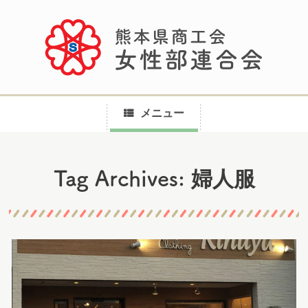
メニュー
コ
婦人服
Tag Archives:
ン
テ
ン
ツ
へ
ス
キ
ッ