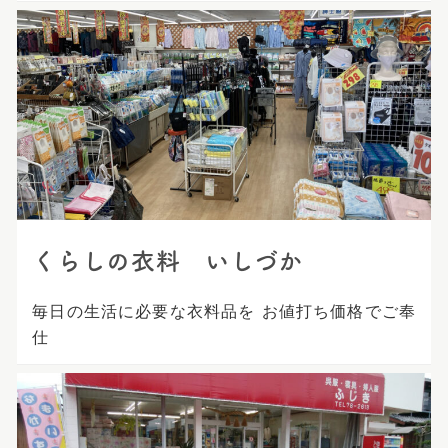
くらしの衣料 いしづか
毎日の生活に必要な衣料品を お値打ち価格でご奉
仕