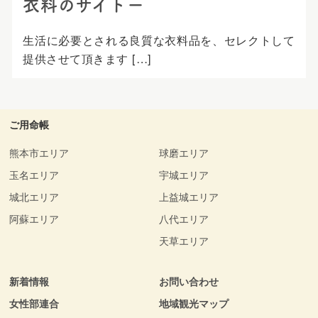
衣料のサイトー
生活に必要とされる良質な衣料品を、セレクトして
提供させて頂きます […]
ご用命帳
熊本市エリア
球磨エリア
玉名エリア
宇城エリア
城北エリア
上益城エリア
阿蘇エリア
八代エリア
天草エリア
新着情報
お問い合わせ
女性部連合
地域観光マップ