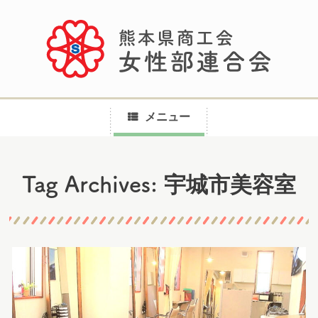
メニュー
コ
宇城市美容室
Tag Archives:
ン
テ
ン
ツ
へ
ス
キ
ッ