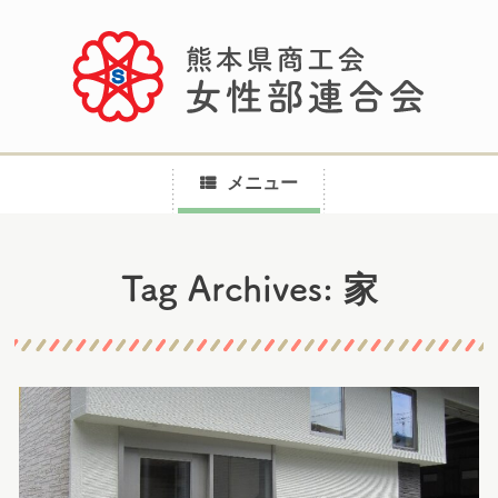
メニュー
コ
家
Tag Archives:
ン
テ
ン
ツ
へ
ス
キ
ッ