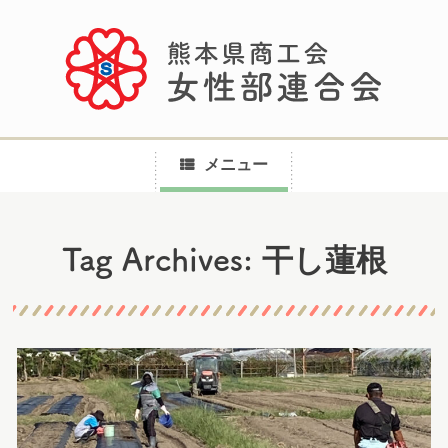
メニュー
コ
干し蓮根
Tag Archives:
ン
テ
ン
ツ
へ
ス
キ
ッ