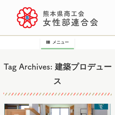
メニュー
コ
建築プロデュー
Tag Archives:
ン
テ
ス
ン
ツ
へ
ス
キ
ッ