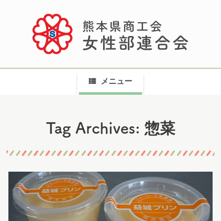
メニュー
コ
惣菜
Tag Archives:
ン
テ
ン
ツ
へ
ス
キ
ッ