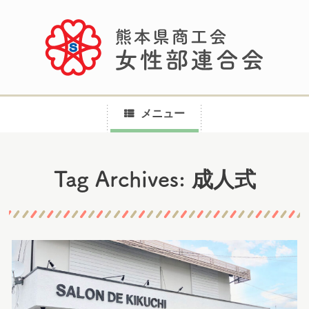
メニュー
コ
成人式
Tag Archives:
ン
テ
ン
ツ
へ
ス
キ
ッ