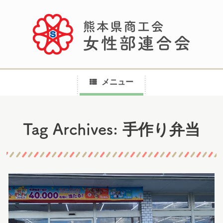
メニュー
コ
手作り弁当
Tag Archives:
ン
テ
ン
ツ
へ
ス
キ
ッ