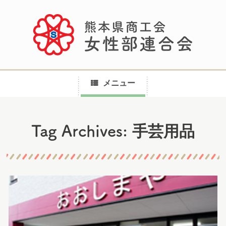
メニュー
コ
手芸用品
Tag Archives:
ン
テ
ン
ツ
へ
ス
キ
ッ