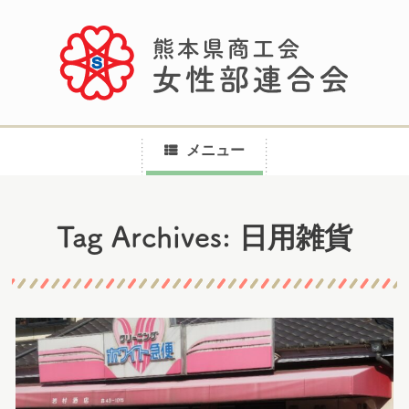
メニュー
コ
日用雑貨
Tag Archives:
ン
テ
ン
ツ
へ
ス
キ
ッ