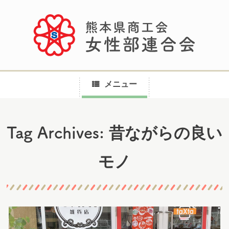
メニュー
コ
昔ながらの良い
Tag Archives:
ン
テ
モノ
ン
ツ
へ
ス
キ
ッ