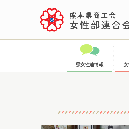
県女性連情報
女
コ
ン
テ
ン
ツ
へ