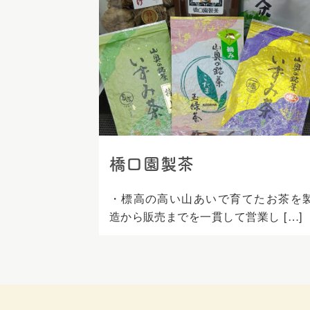
ス
キ
ッ
プ
橋口園製茶
・標高の高い山あいで育てたお茶を
造から販売までを一貫して営業し […]