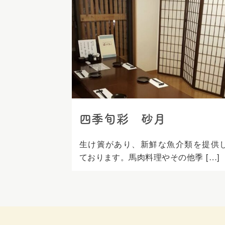
ス
キ
ッ
プ
四季旬彩 砂月
生け簀があり、新鮮な魚介類を提供
ております。馬肉料理やその他季 […]