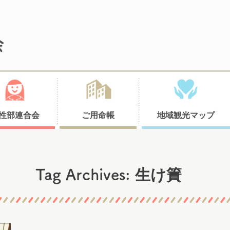
性部連合会
ご用命帳
地域観光マップ
生け簀
Tag Archives: