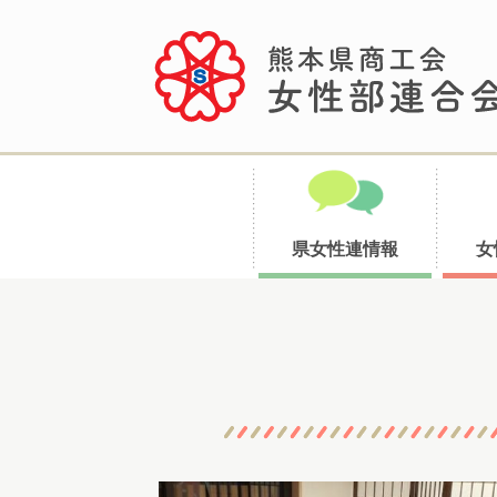
県女性連情報
女
コ
ン
テ
ン
ツ
へ