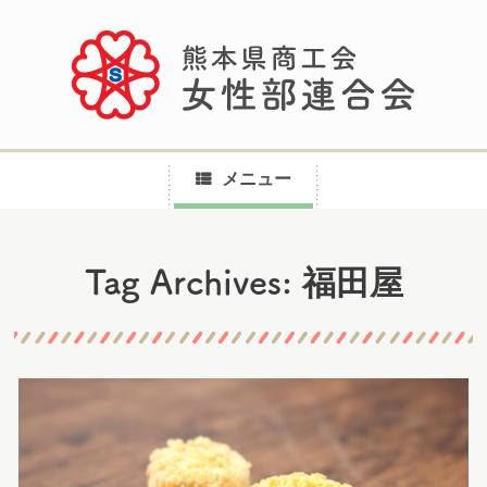
メニュー
コ
福田屋
Tag Archives:
ン
テ
ン
ツ
へ
ス
キ
ッ