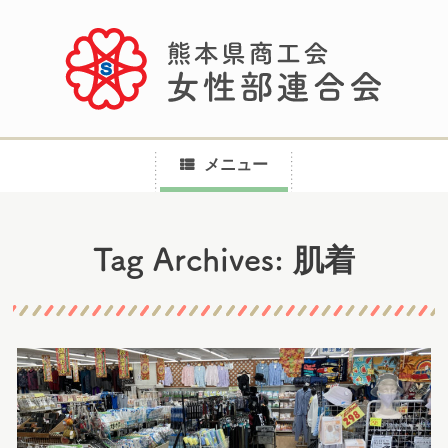
メニュー
コ
肌着
Tag Archives:
ン
テ
ン
ツ
へ
ス
キ
ッ