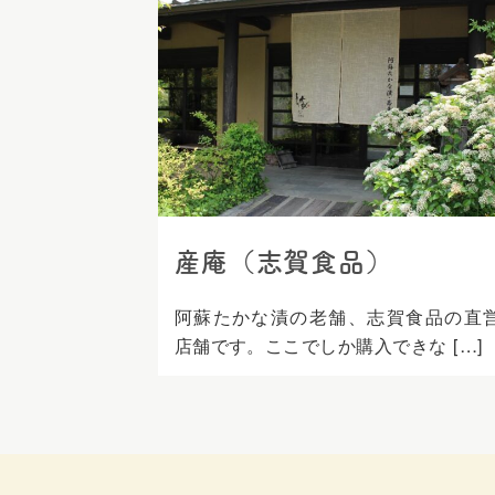
ス
キ
ッ
プ
産庵（志賀食品）
阿蘇たかな漬の老舗、志賀食品の直
店舗です。ここでしか購入できな […]