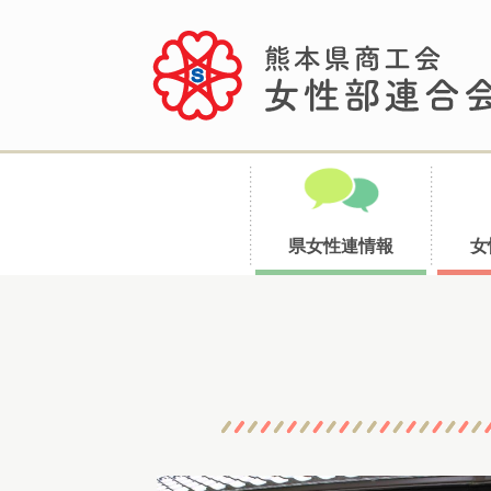
県女性連情報
女
コ
ン
テ
ン
ツ
へ