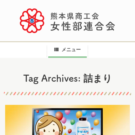
メニュー
コ
詰まり
Tag Archives:
ン
テ
ン
ツ
へ
ス
キ
ッ