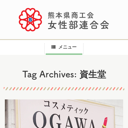
メニュー
コ
資生堂
Tag Archives:
ン
テ
ン
ツ
へ
ス
キ
ッ