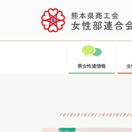
県女性連情報
女
コ
ン
テ
ン
ツ
へ