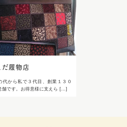
えだ履物店
の代から私で３代目、創業１３０
老舗です。お得意様に支えら […]