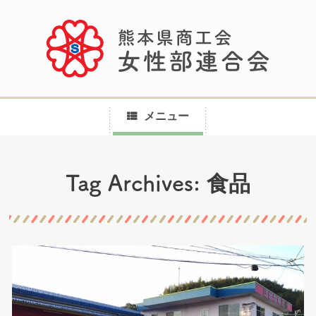
メニュー
コ
食品
Tag Archives:
ン
テ
ン
ツ
へ
ス
キ
ッ