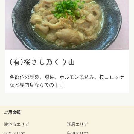
プ
(有)桜さし乃くり山
各部位の馬刺、燻製、ホルモン煮込み、桜コロッケ
など専門店ならでの […]
ご用命帳
熊本市エリア
球磨エリア
玉名エリア
宇城エリア