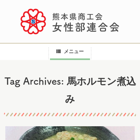
メニュー
コ
馬ホルモン煮込
Tag Archives:
ン
テ
み
ン
ツ
へ
ス
キ
ッ