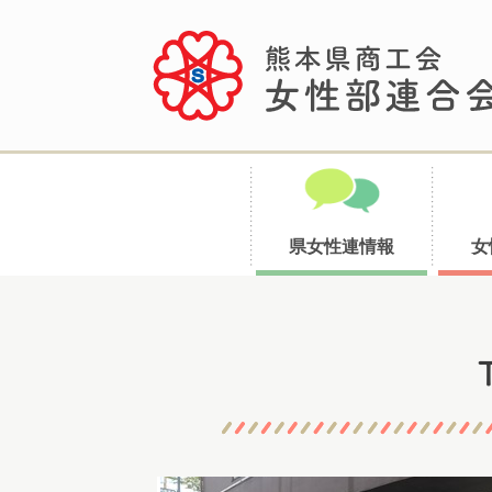
県女性連情報
女
コ
ン
テ
ン
ツ
へ