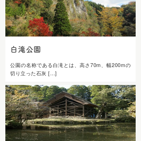
白滝公園
公園の名称である白滝とは、高さ70m、幅200mの
切り立った石灰 […]