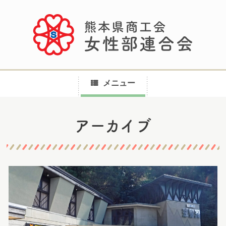
メニュー
コ
アーカイブ
ン
テ
ン
ツ
へ
ス
キ
ッ