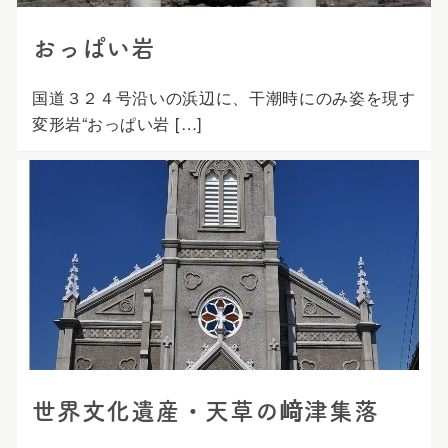
おっぱい岩
国道３２４号沿いの浜辺に、干潮時にのみ姿を現す
変形岩“おっぱい岩 […]
世界文化遺産・天草の﨑津集落