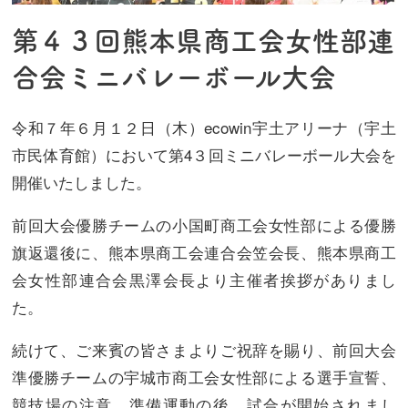
プ
第４３回熊本県商工会女性部連
合会ミニバレーボール大会
令和７年６月１２日（木）ecowin宇土アリーナ（宇土
市民体育館）において第4３回ミニバレーボール大会を
開催いたしました。
前回大会優勝チームの小国町商工会女性部による優勝
旗返還後に、熊本県商工会連合会笠会長、熊本県商工
会女性部連合会黒澤会長より主催者挨拶がありまし
た。
続けて、ご来賓の皆さまよりご祝辞を賜り、前回大会
準優勝チームの宇城市商工会女性部による選手宣誓、
競技場の注意、準備運動の後、試合が開始されまし