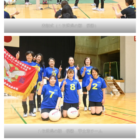
表彰式（１位通過の部 優勝）
１位通過の部 優勝 宇土市チーム